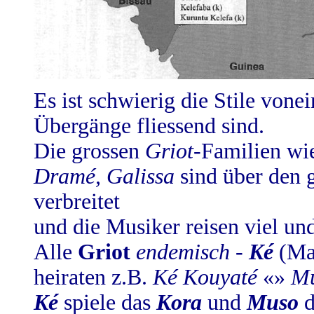
Es ist schwierig die Stile vone
Übergänge fliessend sind.
Die grossen
Griot
-Familien wi
Dramé, Galissa
sind über den 
verbreitet
und die Musiker reisen viel und
Alle
Griot
endemisch
-
Ké
(Ma
heiraten z.B.
Ké Kouyaté
«»
Mu
Ké
spiele das
Kora
und
Muso
d